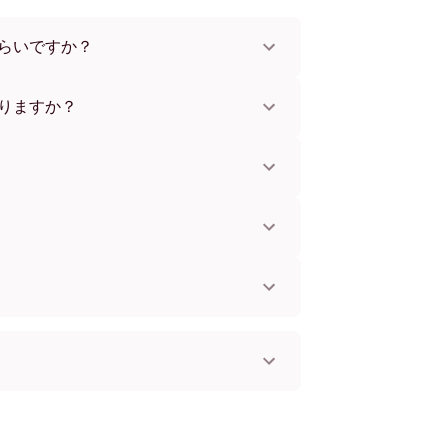
らいですか？
x112 cmまで。さまざまな素材とフレームカラ
。
りますか？
。一部の国ではお急ぎ便もご利用いただけま
お知らせします。
単に取り付けられます。壁に傷をつけないた
してお使いいただけます。
。
国へ配送可能です！
4) フレームレス
 ブラック
 ホワイト