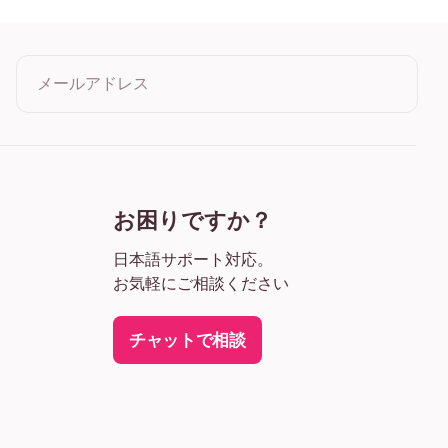
 オーク
4) ワイド ブラック
4) ワイド ホワイト
) ワイド 濃木目
メールアドレス
) キャンバス
クリックすると利用規約とプライバシーポリシーに同意したこ
とになります
お困りですか？
日本語サポート対応。
お気軽にご相談ください
チャットで相談