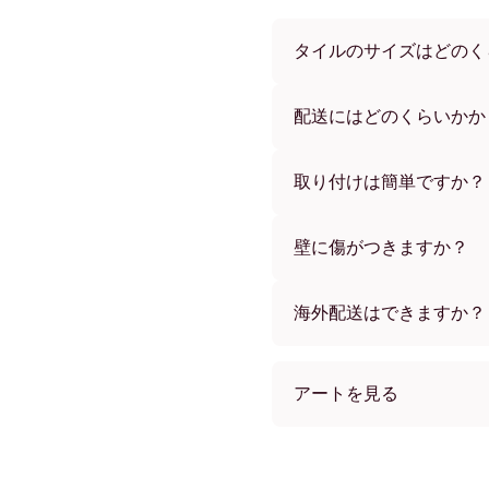
タイルのサイズはどのく
サイズは21x28 cmから56
ーからお選びいただけます
配送にはどのくらいかか
通常約1週間でお届けします
す。ご注文後、追跡番号を
取り付けは簡単ですか？
独自開発の粘着パッドで簡
め、賃貸のお部屋でも安心
壁に傷がつきますか？
いいえ、壁を傷つけません
海外配送はできますか？
はい、世界中のほとんどの
アートを見る
collectionSeasonal (1
collectionSeasonal (14)
collectionSeasonal (14)