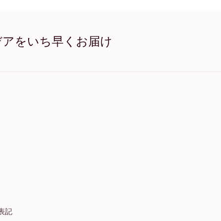
collectionSeasonal (14)
collectionSeasonal (1
collectionSeasonal (1
collectionSeasonal (14
デアをいち早くお届け
collectionSeasonal (14
表記