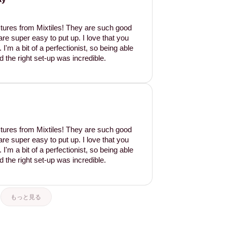
tures from Mixtiles! They are such good
are super easy to put up. I love that you
'm a bit of a perfectionist, so being able
d the right set-up was incredible.
tures from Mixtiles! They are such good
are super easy to put up. I love that you
'm a bit of a perfectionist, so being able
d the right set-up was incredible.
もっと見る