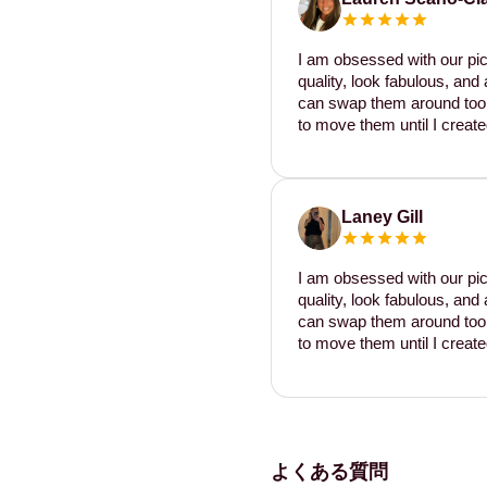
I am obsessed with our pic
quality, look fabulous, and 
can swap them around too. I
to move them until I create
Laney Gill
I am obsessed with our pic
quality, look fabulous, and 
can swap them around too. I
to move them until I create
よくある質問