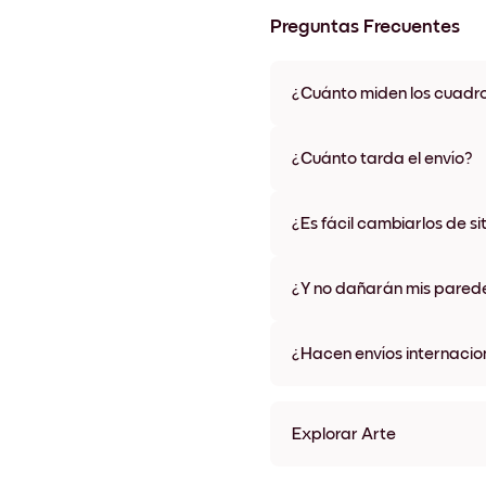
Preguntas Frecuentes
¿Cuánto miden los cuadr
Los tamaños varían de 21x28 
materiales y colores de marco,
¿Cuánto tarda el envío?
Una semana, más o menos. Hay
algunos países. Te enviaremo
¿Es fácil cambiarlos de si
compra
¡Superfácil! Están diseñados 
¿Y no dañarán mis pared
No, sin daños
¿Hacen envíos internacio
¡Sí, a la mayoría de los países
Explorar Arte
collectionSeasonal (14) Si