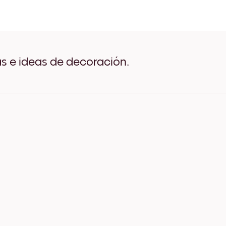
collectionSeasonal (14) Ne
collectionSeasonal (14) Bl
collectionSeasonal (14) M
collectionSeasonal (14) A
collectionSeasonal (14) A
collectionSeasonal (14) A
as e ideas de decoración.
collectionSeasonal (14) Li