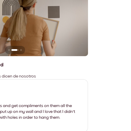
n
No deja marcas
ad
es dicen de nosotros
les and get compliments on them all the
put up on my wall and I love that I didn't
th holes in order to hang them.