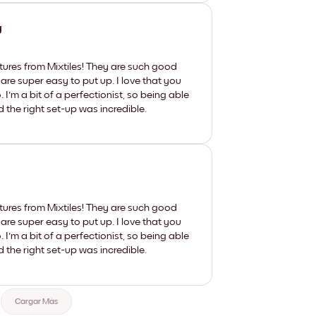
y
tures from Mixtiles! They are such good
 are super easy to put up. I love that you
'm a bit of a perfectionist, so being able
d the right set-up was incredible.
tures from Mixtiles! They are such good
 are super easy to put up. I love that you
'm a bit of a perfectionist, so being able
d the right set-up was incredible.
Cargar Más