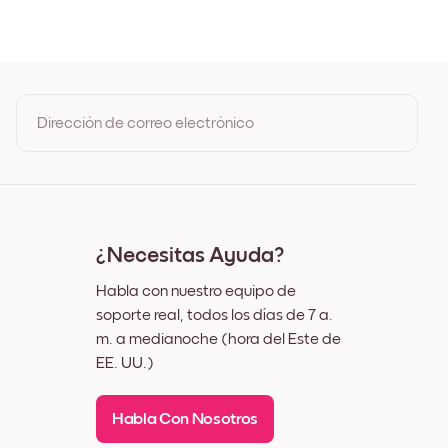
gro
anco
adera de Roble
ncho Negro
ncho Blanco
ncho Nuez
Dirección de correo electrónico
enzo
Al registrarte, aceptas los Términos de uso y la Política de
privacidad de Mixtiles
¿Necesitas Ayuda?
Habla con nuestro equipo de
soporte real, todos los días de 7 a.
m. a medianoche (hora del Este de
EE. UU.)
Habla Con Nosotros