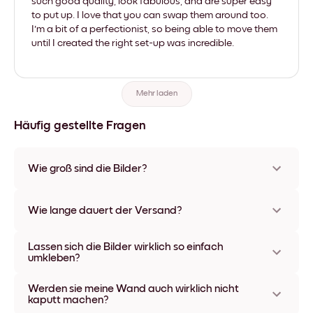
such good quality, look fabulous, and are super easy
to put up. I love that you can swap them around too.
I'm a bit of a perfectionist, so being able to move them
until I created the right set-up was incredible.
Mehr laden
Häufig gestellte Fragen
Wie groß sind die Bilder?
Die Formate starten bei 21x21 cm und gehen bis 69x91 cm.
Unsere einzigartigen Hauptbilder sind 56x112 cm groß.
Wie lange dauert der Versand?
Erhältlich in verschiedenen Materialien und Rahmenfarben,
einschließlich rahmenloser Optionen und Leinwänden.
In der Regel dauert der Versand ca. eine Woche. In manchen
Lassen sich die Bilder wirklich so einfach
Ländern bieten wir auch Expressversand an. Den Trackinglink
umkleben?
bekommst Du nach Bestellaufgabe zugeschickt.
Kinderleicht! Sie sind dafür gemacht, sich mehrfach
Werden sie meine Wand auch wirklich nicht
umpositionieren zu lassen, ohne die Wände dabei zu
kaputt machen?
beschädigen.